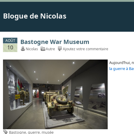
Blogue de Nicolas
Bastogne War Museum
AOÛT
10
Nicolas
Autre
Ajoutez votre commentaire
Aujourd’hui, n
la guerre à B
Bastogne
,
guerre
,
musée