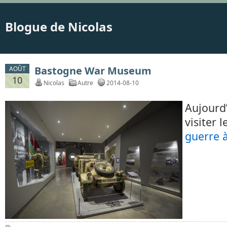
Blogue de Nicolas
Bastogne War Museum
AOÛT
10
Nicolas
Autre
2014-08-10
Aujourd
visiter l
guerre 