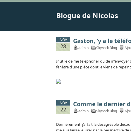
Blogue de Nicolas
Gaston, ‘y a le téléf
NOV
28
admin
Skyrock Blog
Ajo
Inutile de me téléphoner ou de m’envoyer d
fenêtre d’une pièce dont je viens de repeind
Comme le dernier d
NOV
22
admin
Skyrock Blog
Ajo
Dernièrement, j’ai fait la désagréable déco
me suis laissé leurrer par la perspective de