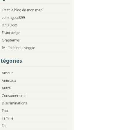
C'est le blog de mon mari!
comingout899
Drluluxxx
Francbelge
Graptemys
IV – Insolente veggie
tégories
Amour
Animaux
Autre
Consumérisme
Discriminations
Eau
Famille
Foi