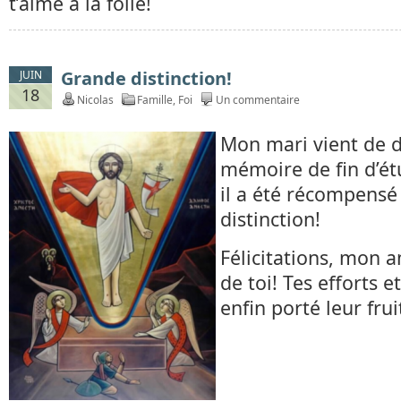
t’aime à la folie!
Grande distinction!
JUIN
18
Nicolas
Famille
,
Foi
Un commentaire
Mon mari vient de 
mémoire de fin d’ét
il a été récompensé
distinction!
Félicitations, mon am
de toi! Tes efforts e
enfin porté leur frui