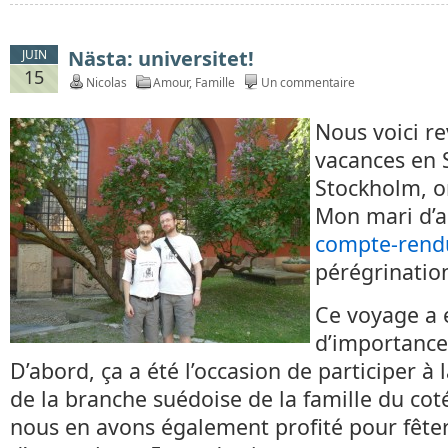
Nästa: universitet!
JUIN
15
Nicolas
Amour
,
Famille
Un commentaire
Nous voici r
vacances en 
Stockholm, on
Mon mari d’a
compte-rendu
pérégrination
Ce voyage a
d’importance
D’abord, ça a été l’occasion de participer à
de la branche suédoise de la famille du co
nous en avons également profité pour fête