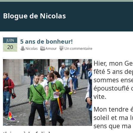
Blogue de Nicolas
5 ans de bonheur!
JUIN
20
Nicolas
Amour
Un commentaire
Hier, mon Ge
fêté 5 ans d
sommes ensem
époustouflé 
vite.
Mon tendre é
soleil et ma l
sens que ma v