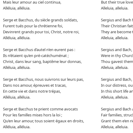
Mais leur amour au ciel continua,
But their true love
Alléluia, alléluia.
Alleluia, alleluia.
Serge et Bacchus, du siècle grands soldats,
Sergius and Bach f
Furent tués pour la chrétienne foi,
Their Christian fa
Devinrent grands pour toi, Christ, notre roi,
They are become th
Alléluia, alléluia.
Alleluia, alleluia.
Serge et Bacchus d’autel n’en eurent pas :
Sergius and Bach, 
Ils n’étaient qu’en pré-catéchuménat ;
Were in thy Church
Christ, dans leur sang, baptême leur donnas,
Thou gavest them 
Alléluia, alléluia.
Alleluia, alleluia.
Serge et Bacchus, nous suivrons sur leurs pas,
Sergius and Bach, w
Dans nos amour, épreuves et tracas,
In our distress, ou
En cette vie et dans notre trépas,
In this short life a
Alléluia, alléluia.
Alleluia, alleluia.
Serge et Bacchus te prient comme avocats
Sergius and Bach 
Pour les familles mises hors la loi ;
Fair families, stru
Qu’en leur amour, tous soient égaux en droits,
Grant them e’en ri
Alléluia, alléluia.
Alleluia, alleluia.