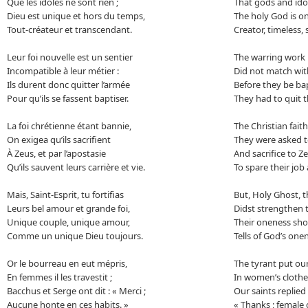
Que les idoles ne sont rien ;
That gods and ido
Dieu est unique et hors du temps,
The holy God is on
Tout-créateur et transcendant.
Creator, timeless, 
Leur foi nouvelle est un sentier
The warring work 
Incompatible à leur métier :
Did not match with
Ils durent donc quitter l’armée
Before they be ba
Pour qu’ils se fassent baptiser.
They had to quit t
La foi chrétienne étant bannie,
The Christian fait
On exigea qu’ils sacrifient
They were asked to
À Zeus, et par l’apostasie
And sacrifice to Z
Qu’ils sauvent leurs carrière et vie.
To spare their job 
Mais, Saint-Esprit, tu fortifias
But, Holy Ghost, 
Leurs bel amour et grande foi,
Didst strengthen t
Unique couple, unique amour,
Their oneness sho
Comme un unique Dieu toujours.
Tells of God’s on
Or le bourreau en eut mépris,
The tyrant put our 
En femmes il les travestit ;
In women’s clothe
Bacchus et Serge ont dit : « Merci ;
Our saints replied
Aucune honte en ces habits. »
« Thanks ; female 