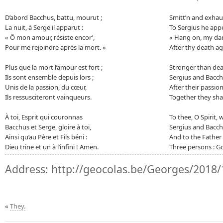
D’abord Bacchus, battu, mourut ;
Smitt’n and exhau
La nuit, à Serge il apparut :
To Sergius he appe
« Ô mon amour, résiste encor’,
« Hang on, my dar
Pour me rejoindre après la mort. »
After thy death ag
Plus que la mort l’amour est fort ;
Stronger than dea
Ils sont ensemble depuis lors ;
Sergius and Bacch
Unis de la passion, du cœur,
After their passion
Ils ressusciteront vainqueurs.
Together they shal
À toi, Esprit qui couronnas
To thee, O Spirit,
Bacchus et Serge, gloire à toi,
Sergius and Bacchu
Ainsi qu’au Père et Fils béni :
And to the Father 
Dieu trine et un à l’infini ! Amen.
Three persons : Go
Address:
http://geocolas.be/Georges/2018/
«
They.