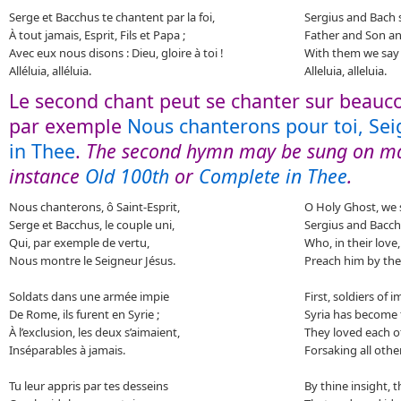
Serge et Bacchus te chantent par la foi,
Sergius and Bach s
À tout jamais, Esprit, Fils et Papa ;
Father and Son an
Avec eux nous disons : Dieu, gloire à toi !
With them we say 
Alléluia, alléluia.
Alleluia, alleluia.
Le second chant peut se chanter sur beauc
par exemple
Nous chanterons pour toi, Se
in Thee
.
The second hymn may be sung on ma
instance
Old 100th
or
Complete in Thee
.
Nous chanterons, ô Saint-Esprit,
O Holy Ghost, we s
Serge et Bacchus, le couple uni,
Sergius and Bacchu
Qui, par exemple de vertu,
Who, in their love,
Nous montre le Seigneur Jésus.
Preach him by thei
Soldats dans une armée impie
First, soldiers of
De Rome, ils furent en Syrie ;
Syria has become 
À l’exclusion, les deux s’aimaient,
They loved each ot
Inséparables à jamais.
Forsaking all othe
Tu leur appris par tes desseins
By thine insight,