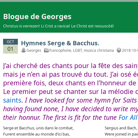
Blogue de Georges
Christus is verrezen! Li Crist a ravicai! Le Christ est ressuscité!
Hymnes Serge & Bacchus.
OCT
01
Georges
francophone
,
LGBT
,
musica christiana
2018-10-
J’ai cherché des chants pour la fête des sai
mais je n’en ai pas trouvé du tout. J’ai osé é
première fois, deux chants en l’honneur de 
Le premier peut se chanter sur la mélodie
saints
.
I have looked for some hymn for Saits
having found none, I have decided to write m
their honnur. The first is fit for the tune
For Al
Serge et Bacchus, unis dans le combat,
Sergius and Bach, t
Furent ensemble au monde d’ici bas,
Were joined in pair,