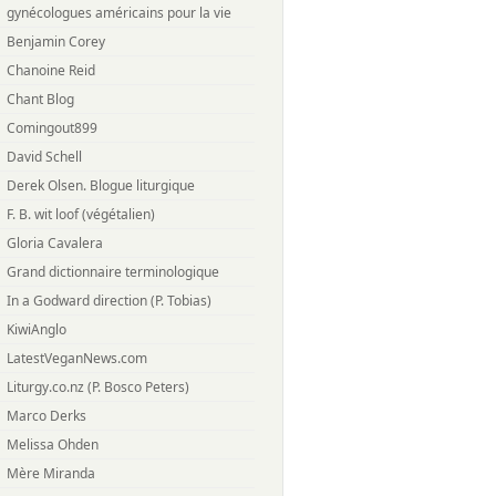
gynécologues américains pour la vie
Benjamin Corey
Chanoine Reid
Chant Blog
Comingout899
David Schell
Derek Olsen. Blogue liturgique
F. B. wit loof (végétalien)
Gloria Cavalera
Grand dictionnaire terminologique
In a Godward direction (P. Tobias)
KiwiAnglo
LatestVeganNews.com
Liturgy.co.nz (P. Bosco Peters)
Marco Derks
Melissa Ohden
Mère Miranda