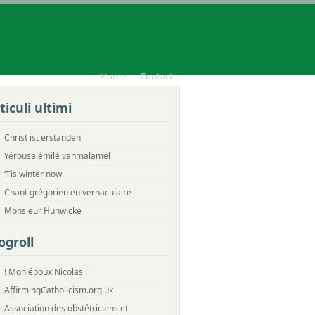
Home
Contact
ticuli ultimi
Christ ist erstanden
Yérousalémilé vanmalamel
‘Tis winter now
Chant grégorien en vernaculaire
Monsieur Hunwicke
ogroll
! Mon époux Nicolas !
AffirmingCatholicism.org.uk
Association des obstétriciens et