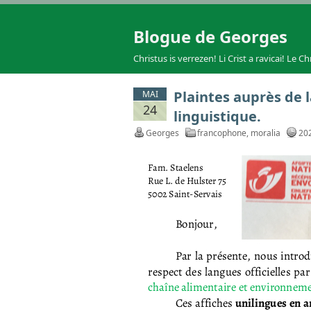
Blogue de Georges
Christus is verrezen! Li Crist a ravicai! Le Ch
Plaintes auprès de
MAI
24
linguistique.
Georges
francophone
,
moralia
20