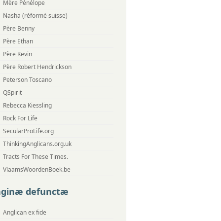
Mère Pénélope
Nasha (réformé suisse)
Père Benny
Père Ethan
Père Kevin
Père Robert Hendrickson
Peterson Toscano
QSpirit
Rebecca Kiessling
Rock For Life
SecularProLife.org
ThinkingAnglicans.org.uk
Tracts For These Times.
VlaamsWoordenBoek.be
aginæ defunctæ
Anglican ex fide