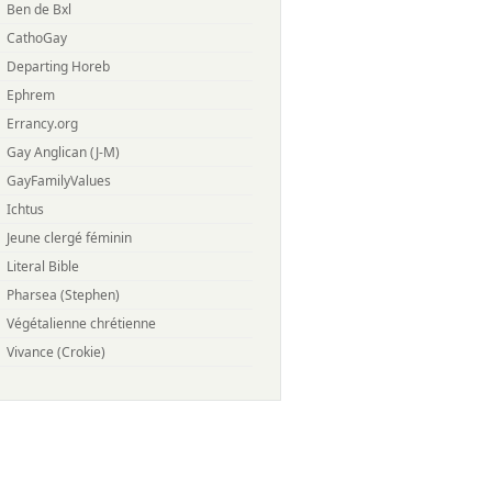
Ben de Bxl
CathoGay
Departing Horeb
Ephrem
Errancy.org
Gay Anglican (J-M)
GayFamilyValues
Ichtus
Jeune clergé féminin
Literal Bible
Pharsea (Stephen)
Végétalienne chrétienne
Vivance (Crokie)